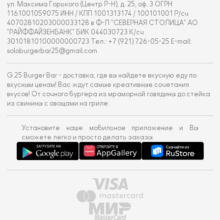
ул. Максима Горького (Центр Р-Н), д. 25, оф. 3 ОГРН
1161001059075 ИНН / КПП 1001313174 / 100101001 Р/сч
40702810203000033128 в Ф-Л "СЕВЕРНАЯ СТОЛИЦА" АО
"РАЙФФАЙЗЕНБАНК" БИК 044030723 К/сч
30101810100000000723 Тел.: +7 (921) 726-05-25 E-mail:
soloburgerbar25@gmail.com
G.25 Burger Bar - доставка, где вы найдете вкусную еду по
вкусным ценам! Вас ждут самые креативные сочетания
вкусов! От сочного бургера из мраморной говядины до стейка
из свинины с овощами на гриле.
Установите наше мобильное приложение и Вы
сможете легко и просто делать заказы.