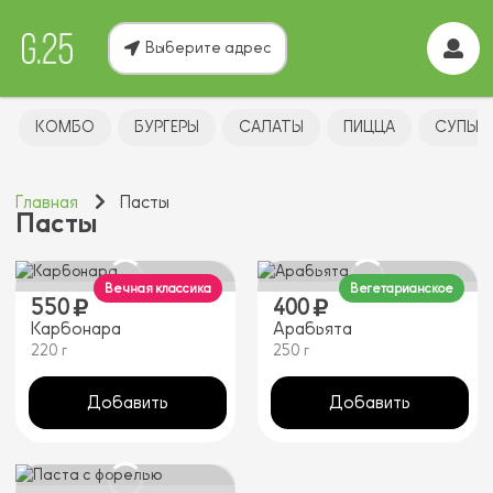
Выберите адрес
КОМБО
БУРГЕРЫ
САЛАТЫ
ПИЦЦА
СУПЫ
Главная
Пасты
Пасты
Вечная классика
Вегетарианское
550
400
Карбонара
Арабьята
220 г
250 г
Добавить
Добавить