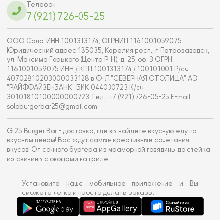
Телефон
7 (921) 726-05-25
ООО Соло, ИНН 1001313174, ОГРНИП 1161001059075
Юридический адрес 185035, Карелия респ., г. Петрозаводск,
ул. Максима Горького (Центр Р-Н), д. 25, оф. 3 ОГРН
1161001059075 ИНН / КПП 1001313174 / 100101001 Р/сч
40702810203000033128 в Ф-Л "СЕВЕРНАЯ СТОЛИЦА" АО
"РАЙФФАЙЗЕНБАНК" БИК 044030723 К/сч
30101810100000000723 Тел.: +7 (921) 726-05-25 E-mail:
soloburgerbar25@gmail.com
G.25 Burger Bar - доставка, где вы найдете вкусную еду по
вкусным ценам! Вас ждут самые креативные сочетания
вкусов! От сочного бургера из мраморной говядины до стейка
из свинины с овощами на гриле.
Установите наше мобильное приложение и Вы
сможете легко и просто делать заказы.