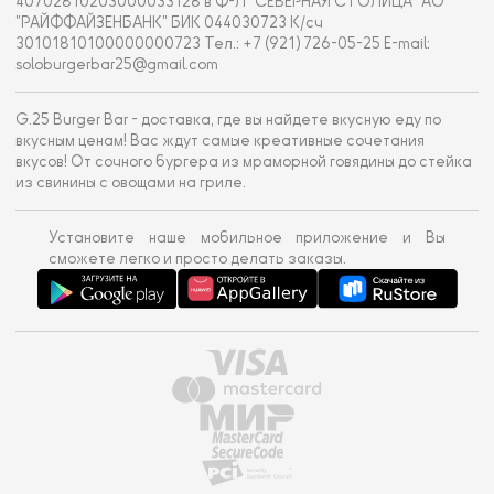
40702810203000033128 в Ф-Л "СЕВЕРНАЯ СТОЛИЦА" АО
"РАЙФФАЙЗЕНБАНК" БИК 044030723 К/сч
30101810100000000723 Тел.: +7 (921) 726-05-25 E-mail:
soloburgerbar25@gmail.com
G.25 Burger Bar - доставка, где вы найдете вкусную еду по
вкусным ценам! Вас ждут самые креативные сочетания
вкусов! От сочного бургера из мраморной говядины до стейка
из свинины с овощами на гриле.
Установите наше мобильное приложение и Вы
сможете легко и просто делать заказы.