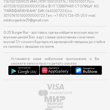
1161001059075 ИНН / КПП 1001313174 / 100101001 Р/сч
40702810203000033128 в Ф-Л "СЕВЕРНАЯ СТОЛИЦА" АО
"РАЙФФАЙЗЕНБАНК" БИК 044030723 К/сч
30101810100000000723 Тел.: +7 (921) 726-05-25 E-mail:
soloburgerbar25@gmail.com
G.25 Burger Bar - доставка, где вы найдете вкусную еду по
вкусным ценам! Вас ждут самые креативные сочетания
вкусов! От сочного бургера из мраморной говядины до стейка
из свинины с овощами на гриле.
Установите наше мобильное приложение и Вы
сможете легко и просто делать заказы.