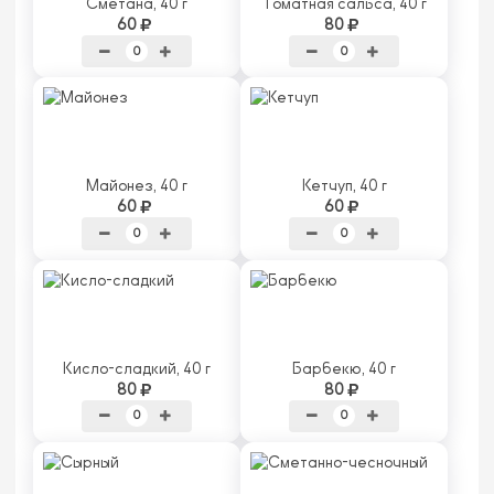
Сметана, 40 г
Томатная сальса, 40 г
60
80
Майонез, 40 г
Кетчуп, 40 г
60
60
Кисло-сладкий, 40 г
Барбекю, 40 г
80
80