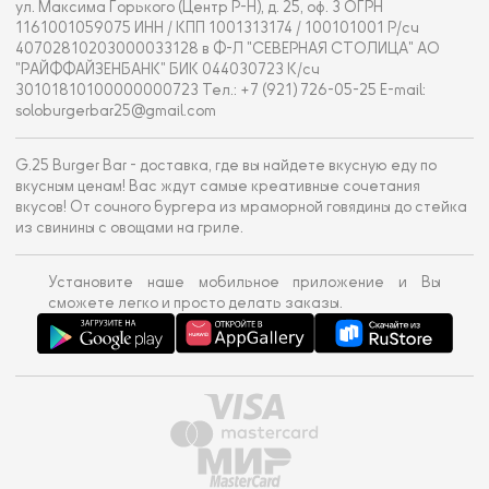
ул. Максима Горького (Центр Р-Н), д. 25, оф. 3 ОГРН
1161001059075 ИНН / КПП 1001313174 / 100101001 Р/сч
40702810203000033128 в Ф-Л "СЕВЕРНАЯ СТОЛИЦА" АО
"РАЙФФАЙЗЕНБАНК" БИК 044030723 К/сч
30101810100000000723 Тел.: +7 (921) 726-05-25 E-mail:
soloburgerbar25@gmail.com
G.25 Burger Bar - доставка, где вы найдете вкусную еду по
вкусным ценам! Вас ждут самые креативные сочетания
вкусов! От сочного бургера из мраморной говядины до стейка
из свинины с овощами на гриле.
Установите наше мобильное приложение и Вы
сможете легко и просто делать заказы.