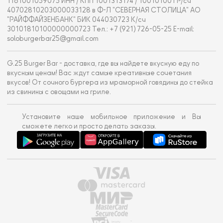
1161001059075 ИНН / КПП 1001313174 / 100101001 Р/сч
40702810203000033128 в Ф-Л "СЕВЕРНАЯ СТОЛИЦА" АО
"РАЙФФАЙЗЕНБАНК" БИК 044030723 К/сч
30101810100000000723 Тел.: +7 (921) 726-05-25 E-mail:
soloburgerbar25@gmail.com
G.25 Burger Bar - доставка, где вы найдете вкусную еду по
вкусным ценам! Вас ждут самые креативные сочетания
вкусов! От сочного бургера из мраморной говядины до стейка
из свинины с овощами на гриле.
Установите наше мобильное приложение и Вы
сможете легко и просто делать заказы.