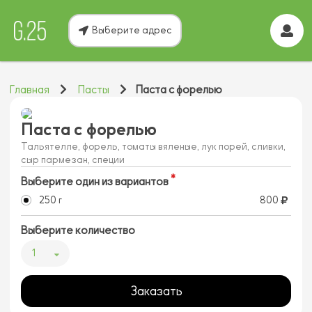
Выберите адрес
Главная
Пасты
Паста с форелью
Паста с форелью
Тальятелле, форель, томаты вяленые, лук порей, сливки,
сыр пармезан, специи
Выберите один из вариантов
250 г
800
Выберите количество
1
Заказать