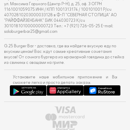
ул. Максима Горького (Центр Р-Н), д. 25, оф. 3 ОГРН
1161001059075 ИНН / КПП 1001313174 / 100101001 Р/сч
40702810203000033128 в Ф-Л "СЕВЕРНАЯ СТОЛИЦА" АО
"РАЙФФАЙЗЕНБАНК" БИК 044030723 К/сч
30101810100000000723 Тел.: +7 (921) 726-05-25 E-mail:
soloburgerbar25@gmail.com
G.25 Burger Bar - доставка, где вы найдете вкусную еду по
вкусным ценам! Вас ждут самые креативные сочетания
вкусов! От сочного бургера из мраморной говядины до стейка
из свинины с овощами на гриле.
Установите наше мобильное приложение и Вы
сможете легко и просто делать заказы.