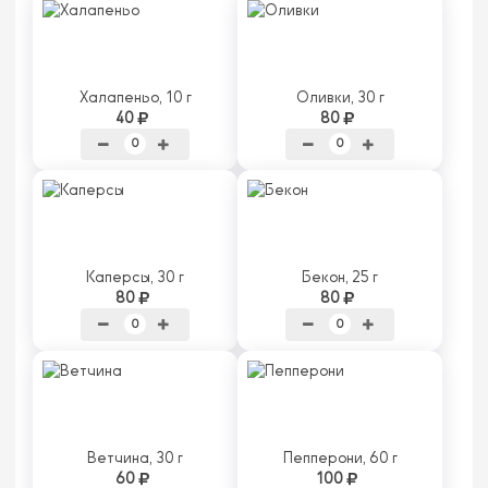
Халапеньо, 10 г
Оливки, 30 г
40
80
Каперсы, 30 г
Бекон, 25 г
80
80
Ветчина, 30 г
Пепперони, 60 г
60
100