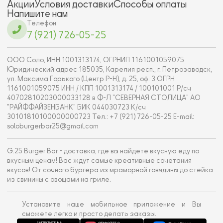
Акции
Условия доставки
Способы оплаты
Напишите нам
Телефон
7 (921) 726-05-25
ООО Соло, ИНН 1001313174, ОГРНИП 1161001059075
Юридический адрес 185035, Карелия респ., г. Петрозаводск,
ул. Максима Горького (Центр Р-Н), д. 25, оф. 3 ОГРН
1161001059075 ИНН / КПП 1001313174 / 100101001 Р/сч
40702810203000033128 в Ф-Л "СЕВЕРНАЯ СТОЛИЦА" АО
"РАЙФФАЙЗЕНБАНК" БИК 044030723 К/сч
30101810100000000723 Тел.: +7 (921) 726-05-25 E-mail:
soloburgerbar25@gmail.com
G.25 Burger Bar - доставка, где вы найдете вкусную еду по
вкусным ценам! Вас ждут самые креативные сочетания
вкусов! От сочного бургера из мраморной говядины до стейка
из свинины с овощами на гриле.
Установите наше мобильное приложение и Вы
сможете легко и просто делать заказы.