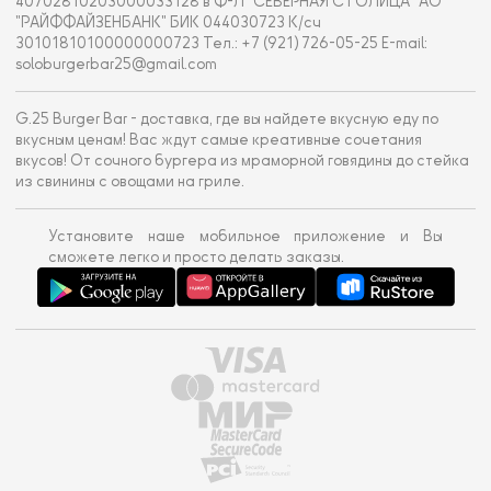
40702810203000033128 в Ф-Л "СЕВЕРНАЯ СТОЛИЦА" АО
"РАЙФФАЙЗЕНБАНК" БИК 044030723 К/сч
30101810100000000723 Тел.: +7 (921) 726-05-25 E-mail:
soloburgerbar25@gmail.com
G.25 Burger Bar - доставка, где вы найдете вкусную еду по
вкусным ценам! Вас ждут самые креативные сочетания
вкусов! От сочного бургера из мраморной говядины до стейка
из свинины с овощами на гриле.
Установите наше мобильное приложение и Вы
сможете легко и просто делать заказы.