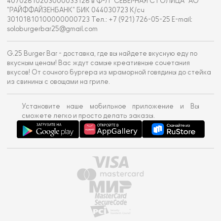
40702810203000033128 в Ф-Л "СЕВЕРНАЯ СТОЛИЦА" АО
"РАЙФФАЙЗЕНБАНК" БИК 044030723 К/сч
30101810100000000723 Тел.: +7 (921) 726-05-25 E-mail:
soloburgerbar25@gmail.com
G.25 Burger Bar - доставка, где вы найдете вкусную еду по
вкусным ценам! Вас ждут самые креативные сочетания
вкусов! От сочного бургера из мраморной говядины до стейка
из свинины с овощами на гриле.
Установите наше мобильное приложение и Вы
сможете легко и просто делать заказы.