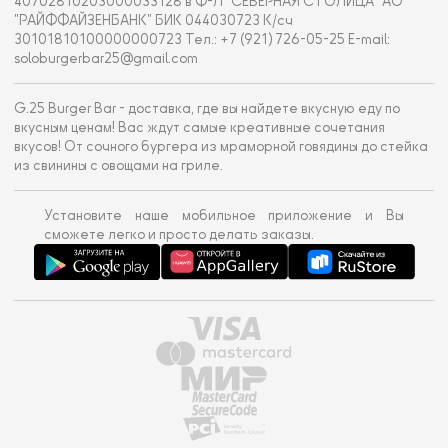
40702810203000033128 в Ф-Л "СЕВЕРНАЯ СТОЛИЦА" АО
"РАЙФФАЙЗЕНБАНК" БИК 044030723 К/сч
30101810100000000723 Тел.: +7 (921) 726-05-25 E-mail:
soloburgerbar25@gmail.com
G.25 Burger Bar - доставка, где вы найдете вкусную еду по
вкусным ценам! Вас ждут самые креативные сочетания
вкусов! От сочного бургера из мраморной говядины до стейка
из свинины с овощами на гриле.
Установите наше мобильное приложение и Вы
сможете легко и просто делать заказы.