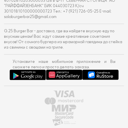
40702810203000033128 в Ф-Л "СЕВЕРНАЯ СТОЛИЦА" АО
"РАЙФФАЙЗЕНБАНК" БИК 044030723 К/сч
30101810100000000723 Тел.: +7 (921) 726-05-25 E-mail:
soloburgerbar25@gmail.com
G.25 Burger Bar - доставка, где вы найдете вкусную еду по
вкусным ценам! Вас ждут самые креативные сочетания
вкусов! От сочного бургера из мраморной говядины до стейка
из свинины с овощами на гриле.
Установите наше мобильное приложение и Вы
сможете легко и просто делать заказы.